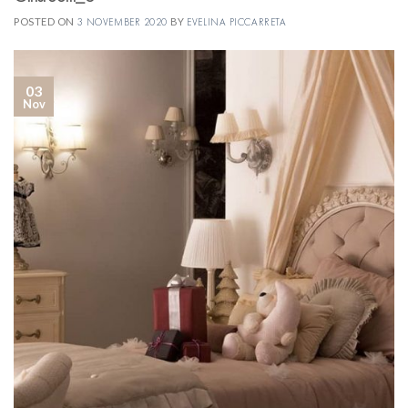
POSTED ON
3 NOVEMBER 2020
BY
EVELINA PICCARRETA
03
Nov