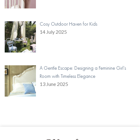
Cosy Outdoor Haven for Kids
14 July 2025
A Gentle Escape: Designing a Feminine Girl’s
Room with Timeless Elegance
13 June 2025