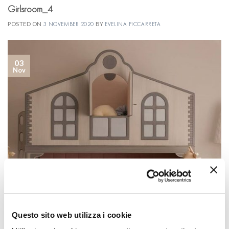
Girlsroom_4
POSTED ON
3 NOVEMBER 2020
BY
EVELINA PICCARRETA
03
Nov
Questo sito web utilizza i cookie