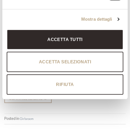
Mostra dettagli
ACCETTA TUTTI
ACCETTA SELEZIONATI
RIFIUTA
CONTINUE READING
→
Posted in
Girlsroom