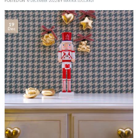
POSTED ON
19 DECEMBER 2022
BY
MARIKA LUCCARDI
19
Dec