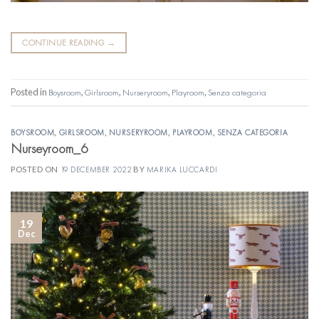
CONTINUE READING
→
Posted in
Boysroom
,
Girlsroom
,
Nurseryroom
,
Playroom
,
Senza categoria
BOYSROOM
,
GIRLSROOM
,
NURSERYROOM
,
PLAYROOM
,
SENZA CATEGORIA
Nurseyroom_6
POSTED ON
19 DECEMBER 2022
BY
MARIKA LUCCARDI
19
Dec