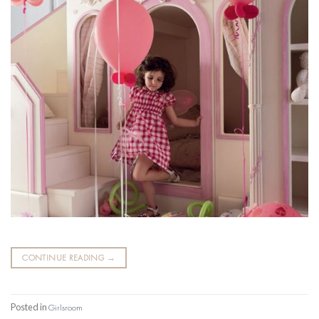
CONTINUE READING
→
Posted in
Girlsroom