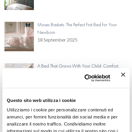
Moses Baskets: The Perfect First Bed for Your
Newborn
18 September 2025
A Bed That Grows With Your Child: Comfort,
Continuity, and Craftsmanship
15 August 2025
Questo sito web utilizza i cookie
Cosy Outdoor Haven for Kids
Utilizziamo i cookie per personalizzare contenuti ed
14 July 2025
annunci, per fornire funzionalità dei social media e per
analizzare il nostro traffico. Condividiamo inoltre
informazioni sul modo in cui utilizza il nostro sito con i