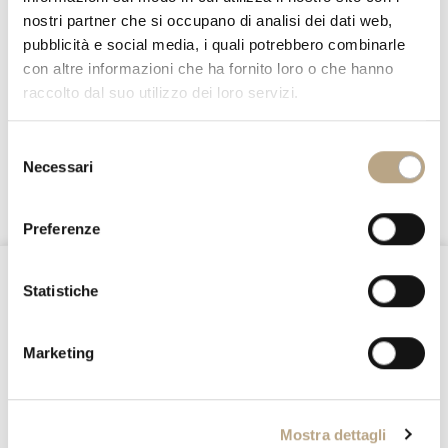
nostri partner che si occupano di analisi dei dati web,
pubblicità e social media, i quali potrebbero combinarle
A Gentle Escape: Designing a Feminine Girl’s
con altre informazioni che ha fornito loro o che hanno
Room with Timeless Elegance
raccolto dal suo utilizzo dei loro servizi.
13 June 2025
Selezione
Necessari
del
consenso
Preferenze
@Nottefatata
Statistiche
Stay connected
Marketing
Instagram
Facebook
WeChat
Mostra dettagli