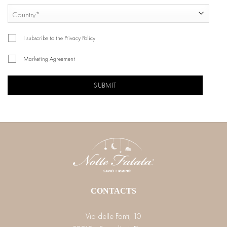
COUNTRY
Country
I subscribe to the Privacy Policy
Marketing Agreement
CAPTCHA
CONTACTS
Via delle Fonti, 10