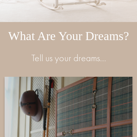
What Are Your Dreams?
Tell us your dreams…