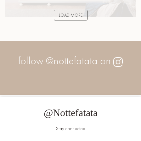
LOAD MORE
follow @nottefatata on
loan solution inc
book of dead freispiele
casino en ligne france
norske spilleautomater
spintropolis
@Nottefatata
Stay connected