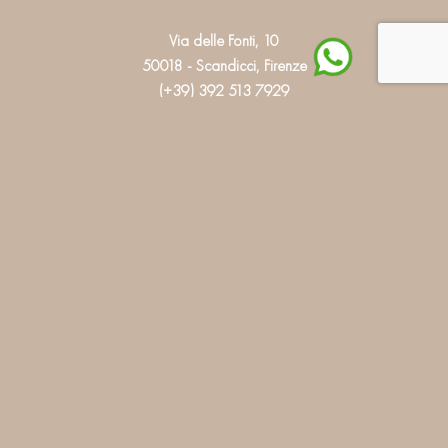
Via delle Fonti, 10
50018 - Scandicci, Firenze
(+39) 392 513 7929
INFO
Contact us
Terms and conditions
Privacy e Cookie Policy
MARCHIO STORICO
Savio Interiors