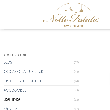
Skip
to
content
CATEGORIES
BEDS
(27)
OCCASIONAL FURNITURE
(46)
UPHOLSTERED FURNITURE
(24)
ACCESSORIES
(9)
LIGHTING
(12)
MIRRORS
(27)