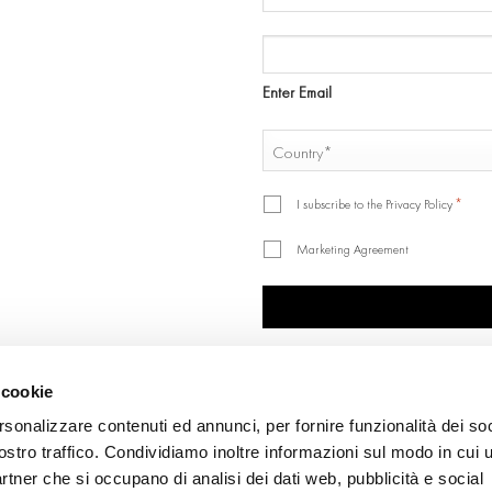
AND
SURNAME
EMAIL
*
*
Enter Email
COUNTRY
*
Country
*
*
I subscribe to the Privacy Policy
Marketing Agreement
CAPTCHA
 cookie
rsonalizzare contenuti ed annunci, per fornire funzionalità dei soc
ostro traffico. Condividiamo inoltre informazioni sul modo in cui u
partner che si occupano di analisi dei dati web, pubblicità e social