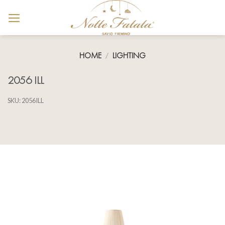
Skip
to
content
HOME
/
LIGHTING
2056 ILL
SKU:
2056ILL