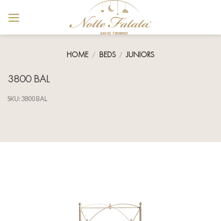
Skip
to
content
HOME
/
BEDS
/
JUNIORS
3800 BAL
SKU:
3800 BAL