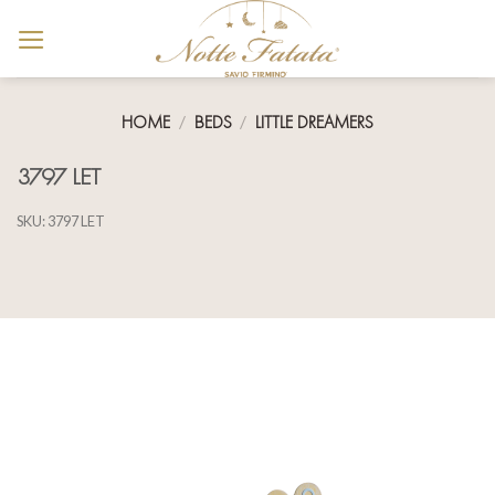
Skip
to
content
HOME
/
BEDS
/
LITTLE DREAMERS
3797 LET
SKU:
3797 LET