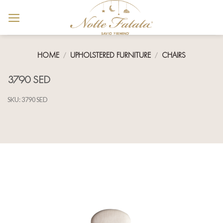
Skip
to
content
HOME
/
UPHOLSTERED FURNITURE
/
CHAIRS
3790 SED
SKU:
3790 SED