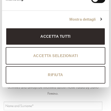
@Nottefatata
Mostra dettagli
Stay connected
ACCETTA TUTTI
Instagram
Facebook
WeChat
ACCETTA SELEZIONATI
Pinterest
Newsletter Notte Fatata
RIFIUTA
Sign up for the Newsletter to have access to the company's
activities and always be informed about Notte Fatata by Savio
Firmino.
NAME
AND