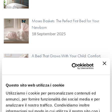
Moses Baskets: The Perfect First Bed for Your
Newborn
18 September 2025
A Bed That Grows With Your Child: Comfort,
Continuity, and Craftsmanship
15 August 2025
Questo sito web utilizza i cookie
Cosy Outdoor Haven for Kids
Utilizziamo i cookie per personalizzare contenuti ed
14 July 2025
annunci, per fornire funzionalità dei social media e per
analizzare il nostro traffico. Condividiamo inoltre
informazioni sul modo in cui utilizza il nostro sito con i