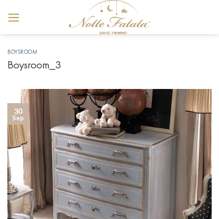
Skip
to
content
BOYSROOM
Boysroom_3
30
Sep