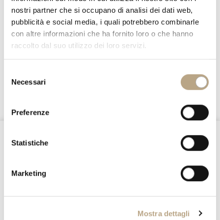
nostri partner che si occupano di analisi dei dati web,
pubblicità e social media, i quali potrebbero combinarle
A Gentle Escape: Designing a Feminine Girl’s
con altre informazioni che ha fornito loro o che hanno
Room with Timeless Elegance
raccolto dal suo utilizzo dei loro servizi.
13 June 2025
Selezione
Necessari
del
consenso
Preferenze
@Nottefatata
Statistiche
Stay connected
Marketing
Instagram
Facebook
WeChat
Mostra dettagli