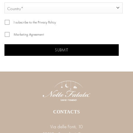
COUNTRY
Country
I subscribe to the Privacy Policy
Marketing Agreement
CAPTCHA
CONTACTS
Via delle Fonti, 10